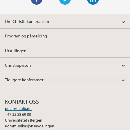
F
T
L
a
w
i
Om Christiekonferansen
c
i
n
e
t
k
Program og påmelding
b
t
e
o
e
d
Utstillingen
o
r
I
k
n
Christieprisen
Tidligere konferanser
KONTAKT OSS
post@ka.uib.no
+47 55 58 69 00
Universitetet i Bergen
Kommunikasjonsavdelingen