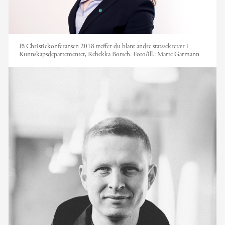
På Christiekonferansen 2018 treffer du blant andre statssekretær i
Kunnskapsdepartementet, Rebekka Borsch.
Foto/ill.:
Marte Garmann