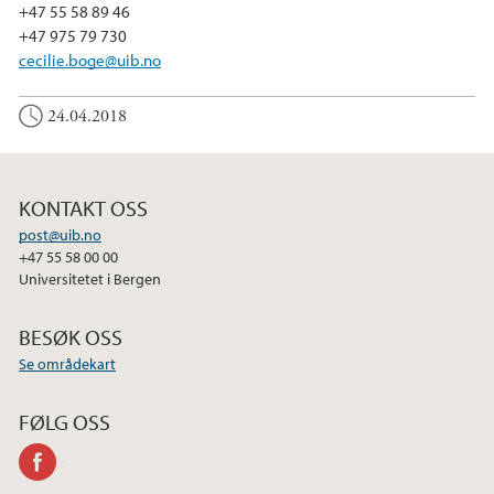
+47 55 58 89 46
+47 975 79 730
cecilie.boge@uib.no
24.04.2018
KONTAKT OSS
post@uib.no
+47 55 58 00 00
Universitetet i Bergen
BESØK OSS
Se områdekart
FØLG OSS
facebook