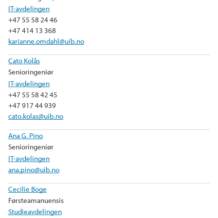
IT-avdelingen
+47 55 58 24 46
+47 414 13 368
karianne.omdahl@uib.no
Cato Kolås
Senioringeniør
IT-avdelingen
+47 55 58 42 45
+47 917 44 939
cato.kolas@uib.no
Ana G. Pino
Senioringeniør
IT-avdelingen
ana.pino@uib.no
Cecilie Boge
Førsteamanuensis
Studieavdelingen