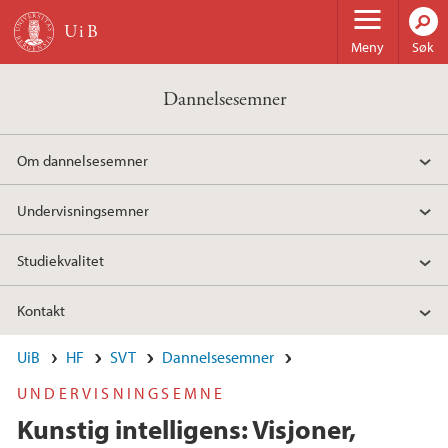
Hopp til hovedinnhold
Meny
Søk
Dannelsesemner
Om dannelsesemner
Undervisningsemner
Studiekvalitet
Kontakt
UiB
HF
SVT
Dannelsesemner
UNDERVISNINGSEMNE
Kunstig intelligens: Visjoner,