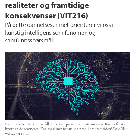
realiteter og framtidige
konsekvenser (VIT216)
På dette dannelsesemnet orienterer vi oss i
kunstig intelligens som fenomen og
samfunnsspørsmål.
Kan maskiner tenke? I så fall, tenker de på samme måte som oss? Kan vi forstå
hvordan de resonerer? Kan maskiner forutsi og predikere fremtiden?
Foto/ill.:
www.vpnsrus.com