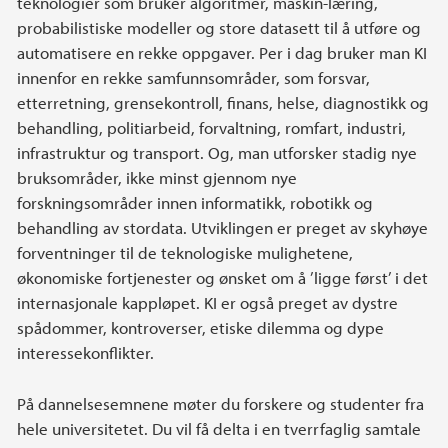
teknologier som bruker algoritmer, maskin-læring,
probabilistiske modeller og store datasett til å utføre og
automatisere en rekke oppgaver. Per i dag bruker man KI
innenfor en rekke samfunnsområder, som forsvar,
etterretning, grensekontroll, finans, helse, diagnostikk og
behandling, politiarbeid, forvaltning, romfart, industri,
infrastruktur og transport. Og, man utforsker stadig nye
bruksområder, ikke minst gjennom nye
forskningsområder innen informatikk, robotikk og
behandling av stordata. Utviklingen er preget av skyhøye
forventninger til de teknologiske mulighetene,
økonomiske fortjenester og ønsket om å ’ligge først’ i det
internasjonale kappløpet. KI er også preget av dystre
spådommer, kontroverser, etiske dilemma og dype
interessekonflikter.
På dannelsesemnene møter du forskere og studenter fra
hele universitetet. Du vil få delta i en tverrfaglig samtale