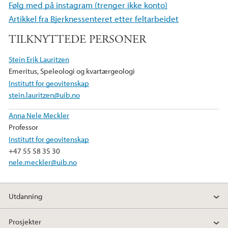
Følg med på instagram (trenger ikke konto)
b
t
e
Artikkel fra Bjerknessenteret etter feltarbeidet
o
e
d
TILKNYTTEDE PERSONER
o
r
I
k
n
Stein Erik Lauritzen
Emeritus, Speleologi og kvartærgeologi
Institutt for geovitenskap
stein.lauritzen@uib.no
Anna Nele Meckler
Professor
Institutt for geovitenskap
+47 55 58 35 30
nele.meckler@uib.no
Utdanning
Prosjekter