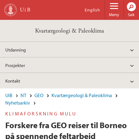
Hopp til hovedinnhold
English
Meny
Søk
Kvartærgeologi & Paleoklima
Utdanning
Prosjekter
Kontakt
UiB
NT
GEO
Kvartærgeologi & Paleoklima
Nyhetsarkiv
KLIMAFORSKNING MULU
Forskere fra GEO reiser til Borneo
på spennende feltarbeid