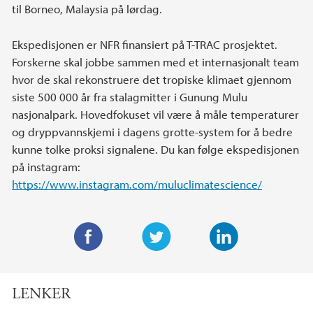
til Borneo, Malaysia på lørdag.
Ekspedisjonen er NFR finansiert på T-TRAC prosjektet.
Forskerne skal jobbe sammen med et internasjonalt team
hvor de skal rekonstruere det tropiske klimaet gjennom
siste 500 000 år fra stalagmitter i Gunung Mulu
nasjonalpark. Hovedfokuset vil være å måle temperaturer
og dryppvannskjemi i dagens grotte-system for å bedre
kunne tolke proksi signalene. Du kan følge ekspedisjonen
på instagram:
https://www.instagram.com/muluclimatescience/
F
T
L
a
w
i
LENKER
c
i
n
e
t
k