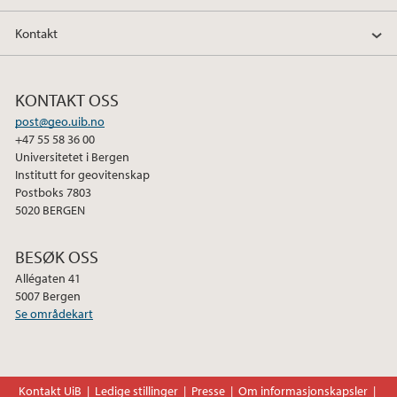
Kontakt
KONTAKT OSS
post@geo.uib.no
+47 55 58 36 00
Universitetet i Bergen
Institutt for geovitenskap
Postboks 7803
5020 BERGEN
BESØK OSS
Allégaten 41
5007 Bergen
Se områdekart
Kontakt UiB
Ledige stillinger
Presse
Om informasjonskapsler