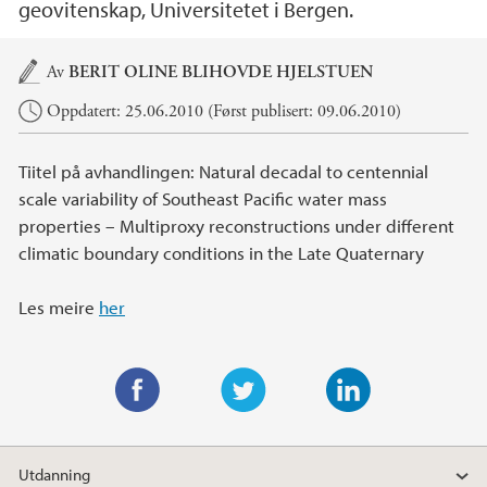
geovitenskap, Universitetet i Bergen.
Hovedinnhold
Av
BERIT OLINE BLIHOVDE HJELSTUEN
Oppdatert: 25.06.2010 (Først publisert: 09.06.2010)
Tiitel på avhandlingen: Natural decadal to centennial
scale variability of Southeast Pacific water mass
properties – Multiproxy reconstructions under different
climatic boundary conditions in the Late Quaternary
Les meire
her
F
T
L
a
w
i
Utdanning
c
i
n