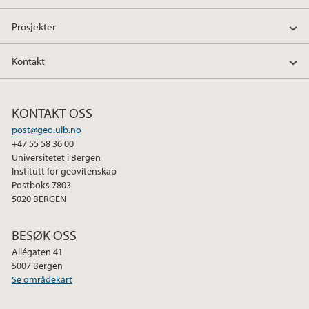
e
t
k
Prosjekter
b
t
e
o
e
d
Kontakt
o
r
I
k
n
KONTAKT OSS
post@geo.uib.no
+47 55 58 36 00
Universitetet i Bergen
Institutt for geovitenskap
Postboks 7803
5020 BERGEN
BESØK OSS
Allégaten 41
5007 Bergen
Se områdekart