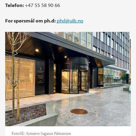
Telefon:
+47 55 58 90 66
For spørsmål om ph.d:
phd@uib.no
Foto/ill.:
Synnøve Sagatun Palmstrøm