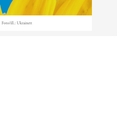
Foto/ill.:
Ukrainett