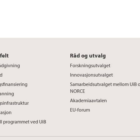
felt
Råd og utvalg
rådgivning
Forskningsutvalget
d
Innovasjonsutvalget
sfinansiering
Samarbeidsutvalget mellom UiB 
NORCE
danning
Akademiaavtalen
sinfrastruktur
EU-forum
vasjon
I programmet ved UiB