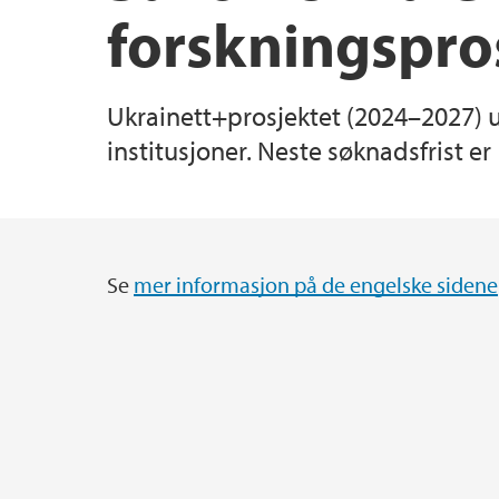
forskningspro
NORHED II programmet ved UiB
Ukrainett+prosjektet (2024–2027) u
institusjoner. Neste søknadsfrist e
Se
mer informasjon på de engelske sidene
Hovedinnhold