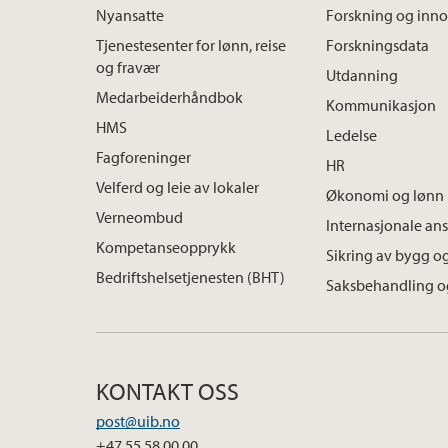
Nyansatte
Forskning og inn
Tjenestesenter for lønn, reise
Forskningsdata
og fravær
Utdanning
Medarbeiderhåndbok
Kommunikasjon
HMS
Ledelse
Fagforeninger
HR
Velferd og leie av lokaler
Økonomi og lønn
Verneombud
Internasjonale ans
Kompetanseopprykk
Sikring av bygg og
Bedriftshelsetjenesten (BHT)
Saksbehandling o
KONTAKT OSS
post@uib.no
+47 55 58 00 00