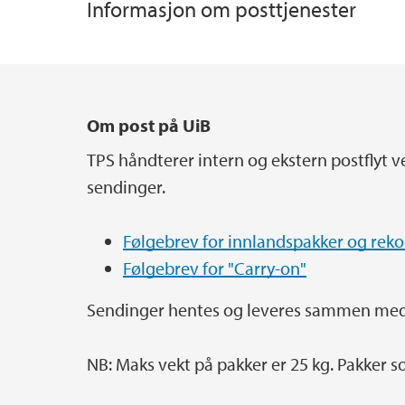
Informasjon om posttjenester
Verneombud
Økonomi og lønn
Hospitering
Bedriftshelsetjenesten (BHT)
Sikring av bygg og verdier
Hovedinnhold
Om post på UiB
TPS håndterer intern og ekstern postflyt 
sendinger.
Følgebrev for innlandspakker og re
Følgebrev for "Carry-on"
Sendinger hentes og leveres sammen med
NB: Maks vekt på pakker er 25 kg. Pakker so