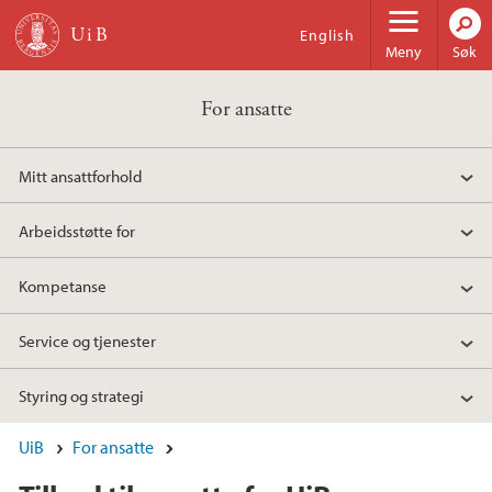
Hopp til hovedinnhold
English
Meny
Søk
For ansatte
Mitt ansattforhold
Arbeidsstøtte for
Kompetanse
Service og tjenester
Styring og strategi
UiB
For ansatte