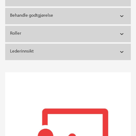
Behandle godtgjørelse
Roller
Lederinnsikt