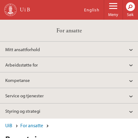
Hopp til hovedinnhold
English
Meny
Søk
For ansatte
Mitt ansattforhold
Arbeidsstøtte for
Kompetanse
Service og tjenester
Styring og strategi
UiB
For ansatte