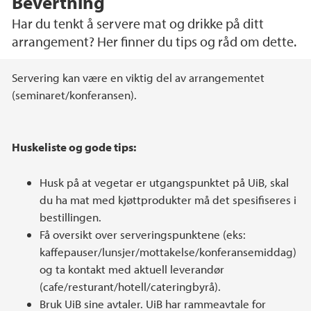
Bevertning
Har du tenkt å servere mat og drikke på ditt
arrangement? Her finner du tips og råd om dette.
Hovedinnhold
Servering kan være en viktig del av arrangementet
(seminaret/konferansen).
Huskeliste og gode tips:
Husk på at vegetar er utgangspunktet på UiB, skal
du ha mat med kjøttprodukter må det spesifiseres i
bestillingen.
Få oversikt over serveringspunktene (eks:
kaffepauser/lunsjer/mottakelse/konferansemiddag)
og ta kontakt med aktuell leverandør
(cafe/resturant/hotell/cateringbyrå).
Bruk UiB sine avtaler. UiB har rammeavtale for