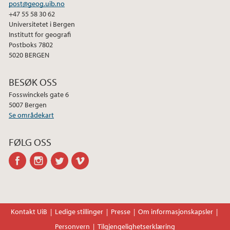
post@geog.uib.no
+47 55 58 30 62
Universitetet i Bergen
Institutt for geografi
Postboks 7802
5020 BERGEN
BESØK OSS
Fosswinckels gate 6
5007 Bergen
Se områdekart
FØLG OSS
facebook
instagram
twitter
vimeo
Kontakt UiB
Ledige stillinger
Presse
Om informasjonskapsler
Personvern
Tilgjengelighetserklæring