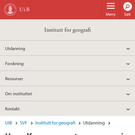
Hopp til hovedinnhold
Meny
Søk
Institutt for geografi
Utdanning
Forskning
Ressurser
Om instituttet
Kontakt
UiB
SVF
Institutt for geografi
Utdanning