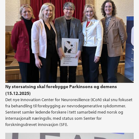
desember (2)
november (1)
oktober (1)
september (3)
august (1)
juli (1)
juni (1)
mai (2)
februar (3)
januar (1)
Ny storsatsing skal forebygge Parkinsons og demens
(15.12.2025)
2024
Det nye Innovation Center for Neuroresilience (ICoN) skal snu fokuset
fra behandling til forebygging av nevrodegenerative sykdommer.
2022
Senteret samler ledende forskere i tett samarbeid med norsk og
internasjonalt næringsliv, med status som Senter for
forskningsdrevet innovasjon (SFI).
2021