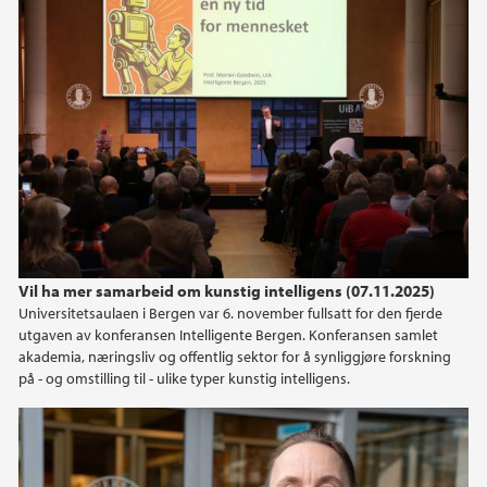
Vil ha mer samarbeid om kunstig intelligens (07.11.2025)
Universitetsaulaen i Bergen var 6. november fullsatt for den fjerde
utgaven av konferansen Intelligente Bergen. Konferansen samlet
akademia, næringsliv og offentlig sektor for å synliggjøre forskning
på - og omstilling til - ulike typer kunstig intelligens.