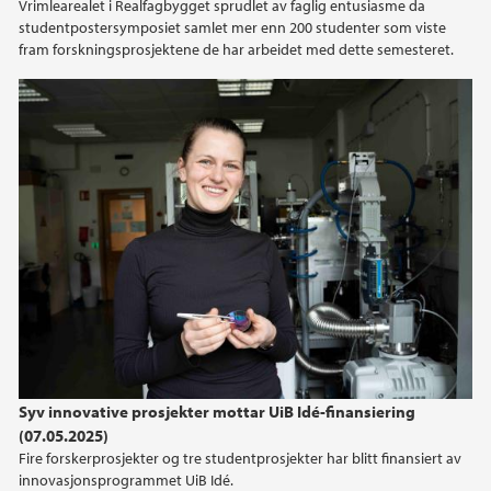
Vrimlearealet i Realfagbygget sprudlet av faglig entusiasme da
studentpostersymposiet samlet mer enn 200 studenter som viste
fram forskningsprosjektene de har arbeidet med dette semesteret.
Syv innovative prosjekter mottar UiB Idé-finansiering
(07.05.2025)
Fire forskerprosjekter og tre studentprosjekter har blitt finansiert av
innovasjonsprogrammet UiB Idé.