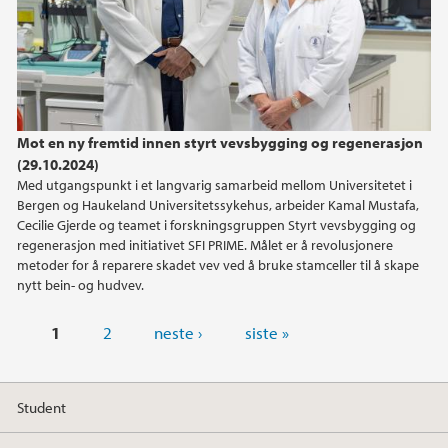
Mot en ny fremtid innen styrt vevsbygging og regenerasjon
(29.10.2024)
Med utgangspunkt i et langvarig samarbeid mellom Universitetet i
Bergen og Haukeland Universitetssykehus, arbeider Kamal Mustafa,
Cecilie Gjerde og teamet i forskningsgruppen Styrt vevsbygging og
regenerasjon med initiativet SFI PRIME. Målet er å revolusjonere
metoder for å reparere skadet vev ved å bruke stamceller til å skape
nytt bein- og hudvev.
Sider
1
2
neste ›
siste »
Student