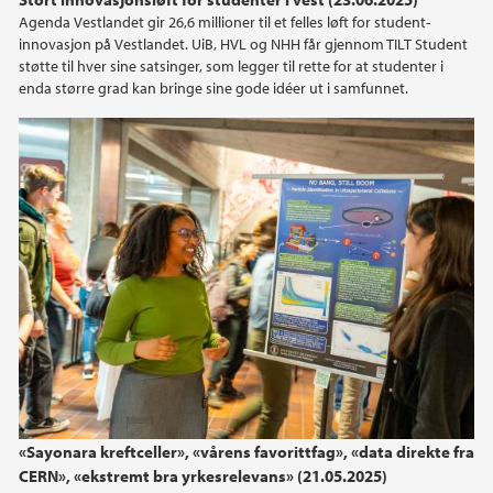
Agenda Vestlandet gir 26,6 millioner til et felles løft for student-
innovasjon på Vestlandet. UiB, HVL og NHH får gjennom TILT Student
støtte til hver sine satsinger, som legger til rette for at studenter i
enda større grad kan bringe sine gode idéer ut i samfunnet.
«Sayonara kreftceller», «vårens favorittfag», «data direkte fra
CERN», «ekstremt bra yrkesrelevans» (21.05.2025)