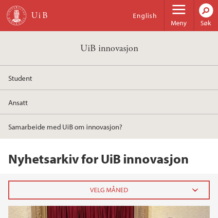
Hopp til hovedinnhold
English
Meny
Søk
UiB innovasjon
Student
Ansatt
Samarbeide med UiB om innovasjon?
Nyhetsarkiv for UiB innovasjon
2025