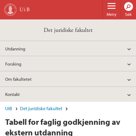
Hopp til hovedinnhold
Meny
Søk
Det juridiske fakultet
Utdanning
Forsking
Om fakultetet
Kontakt
UiB
Det juridiske fakultet
Tabell for faglig godkjenning av
ekstern utdanning