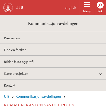
Hopp til hovedinnhold
English
Meny
Søk
Kommunikasjonsavdelingen
Presserom
Finn en forsker
Bilder, fakta og profil
Store prosjekter
Kontakt
UiB
Kommunikasjonsavdelingen
KOMMUNIKASJONS­AVDELINGEN