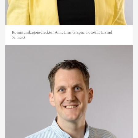
Kommunikasjonsdirektør Anne Line Grepne.
Foto/ill.:
Eivind
Senneset