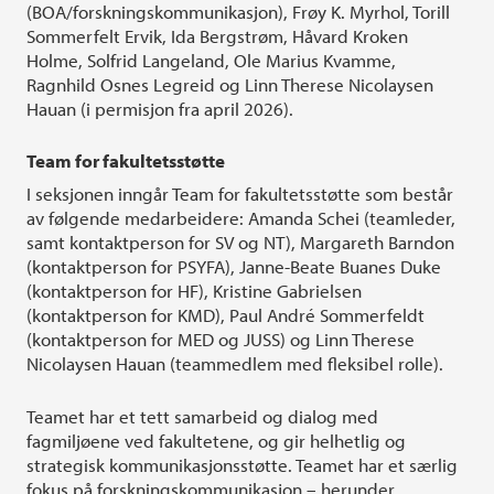
(BOA/forskningskommunikasjon), Frøy K. Myrhol, Torill
Sommerfelt Ervik, Ida Bergstrøm, Håvard Kroken
Holme, Solfrid Langeland, Ole Marius Kvamme,
Ragnhild Osnes Legreid og Linn Therese Nicolaysen
Hauan (i permisjon fra april 2026).
Team for fakultetsstøtte
I seksjonen inngår Team for fakultetsstøtte som består
av følgende medarbeidere: Amanda Schei (teamleder,
samt kontaktperson for SV og NT), Margareth Barndon
(kontaktperson for PSYFA), Janne-Beate Buanes Duke
(kontaktperson for HF), Kristine Gabrielsen
(kontaktperson for KMD), Paul André Sommerfeldt
(kontaktperson for MED og JUSS) og Linn Therese
Nicolaysen Hauan (teammedlem med fleksibel rolle).
Teamet har et tett samarbeid og dialog med
fagmiljøene ved fakultetene, og gir helhetlig og
strategisk kommunikasjonsstøtte. Teamet har et særlig
fokus på forskningskommunikasjon – herunder