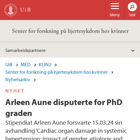
Hopp til hovedinnhold
Meny
Søk
Senter for forskning på hjertesykdom hos kvinner
Samarbeidspartnere
UiB
MED
KLIN2
Senter for forskning på hjertesykdom hos kvinner
Nyhetsarkiv
NYHET
Arleen Aune disputerte for PhD
graden
Stipendiat Arleen Aune forsvarte 15.03.24 sin
avhandling ‘Cardiac organ damage in systemic
hypertension: Impact of gender, etiology and