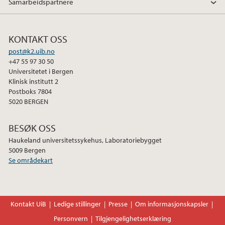
Samarbeidspartnere
c
i
n
e
t
k
b
t
e
KONTAKT OSS
o
e
d
post@k2.uib.no
o
r
I
+47 55 97 30 50
k
n
Universitetet i Bergen
Klinisk institutt 2
Postboks 7804
5020 BERGEN
BESØK OSS
Haukeland universitetssykehus, Laboratoriebygget
5009 Bergen
Se områdekart
Kontakt UiB
Ledige stillinger
Presse
Om informasjonskapsler
Personvern
Tilgjengelighetserklæring