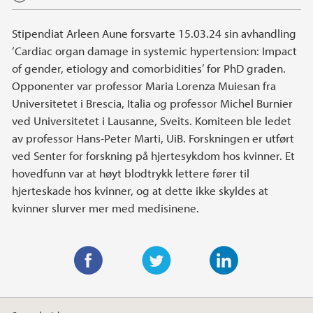
Stipendiat Arleen Aune forsvarte 15.03.24 sin avhandling
‘Cardiac organ damage in systemic hypertension: Impact
of gender, etiology and comorbidities’ for PhD graden.
Opponenter var professor Maria Lorenza Muiesan fra
Universitetet i Brescia, Italia og professor Michel Burnier
ved Universitetet i Lausanne, Sveits. Komiteen ble ledet
av professor Hans-Peter Marti, UiB. Forskningen er utført
ved Senter for forskning på hjertesykdom hos kvinner. Et
hovedfunn var at høyt blodtrykk lettere fører til
hjerteskade hos kvinner, og at dette ikke skyldes at
kvinner slurver mer med medisinene.
F
T
L
a
w
i