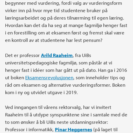
begynner med vurdering, fordi valg av vurderingsform
virker inn på hvor mye tid studentene bruker på
læringsarbeidet og på deres tilnærming til egen læring.
Hvordan kan det da ha seg at mange fagmiljø henger fast
i en forestilling om at eksamen først og fremst skal være
en kontroll av at studentene har lest pensum?
Det er professor
Arild Raaheim
, fra UiBs
universitetspedagogiske fagmiljø, som påstår at vi
henger fast i idéer som har gått ut på dato. Han ga i 2016
ut boken
Eksamensrevolusjonen
, som inneholder tips og
råd om eksamen og alternative vurderingsformer. Boken
kom i ny og utvidet utgave i 2019.
Ved inngangen til vårens rektorvalg, har vi invitert
Raaheim til å utdype synspunktene sine i samtale med de
to som ønsker å bli UiBs neste utdanningsrektor:
Professor i informatikk,
Pinar Heggernes
(på laget til