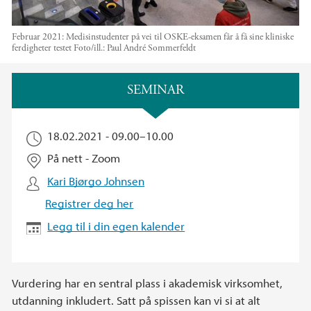
Februar 2021: Medisinstudenter på vei til OSKE-eksamen får å få sine kliniske
ferdigheter testet
Foto/ill.:
Paul André Sommerfeldt
Hovedinnhold
SEMINAR
18.02.2021 -
09.00
–
10.00
På nett - Zoom
Kari Bjørgo Johnsen
Registrer deg her
Legg til i din egen kalender
Vurdering har en sentral plass i akademisk virksomhet,
utdanning inkludert. Satt på spissen kan vi si at alt