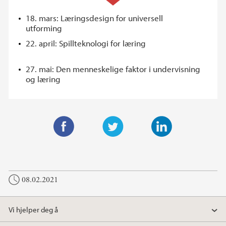
18. mars: Læringsdesign for universell
utforming
22. april: Spillteknologi for læring
27. mai: Den menneskelige faktor i undervisning
og læring
F
T
L
a
w
i
c
i
n
08.02.2021
e
t
k
b
t
e
o
e
d
Vi hjelper deg å
o
r
I