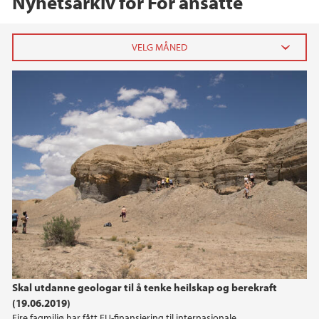
Nyhetsarkiv for For ansatte
2026
mars (1)
februar (1)
2025
2024
2023
2022
Skal utdanne geologar til å tenke heilskap og berekraft
(19.06.2019)
2021
Fire fagmiljø har fått EU-finansiering til internasjonale