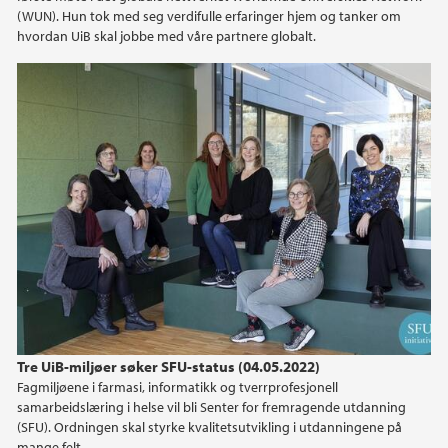
(WUN). Hun tok med seg verdifulle erfaringer hjem og tanker om
2020
hvordan UiB skal jobbe med våre partnere globalt.
2019
2018
2017
2016
2015
2014
Tre UiB-miljøer søker SFU-status (04.05.2022)
Fagmiljøene i farmasi, informatikk og tverrprofesjonell
samarbeidslæring i helse vil bli Senter for fremragende utdanning
(SFU). Ordningen skal styrke kvalitetsutvikling i utdanningene på
mange felt.