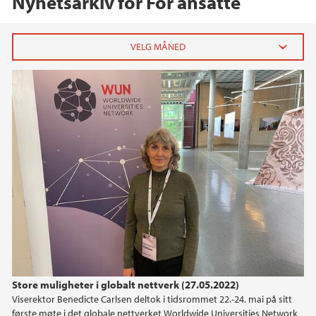
Nyhetsarkiv for For ansatte
2026
mars (1)
februar (1)
2025
2024
2023
2022
Store muligheter i globalt nettverk (27.05.2022)
Viserektor Benedicte Carlsen deltok i tidsrommet 22.-24. mai på sitt
2021
første møte i det globale nettverket Worldwide Universities Network