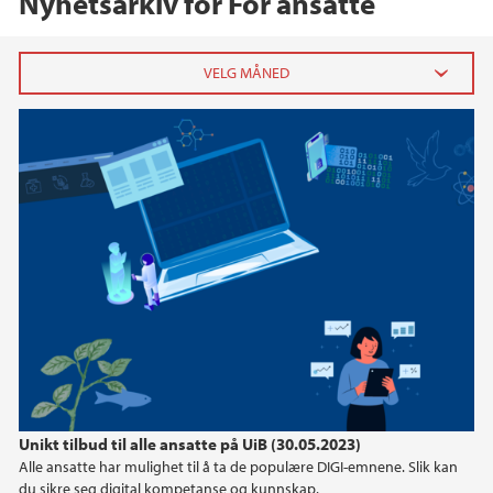
Nyhetsarkiv for For ansatte
2026
mars (1)
februar (1)
2025
2024
2023
2022
Unikt tilbud til alle ansatte på UiB (30.05.2023)
Alle ansatte har mulighet til å ta de populære DIGI-emnene. Slik kan
2021
du sikre seg digital kompetanse og kunnskap.