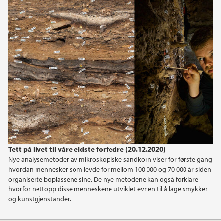
2023
november (1)
oktober (1)
juni (1)
2022
2020
2019
Tett på livet til våre eldste forfedre (20.12.2020)
2018
Nye analysemetoder av mikroskopiske sandkorn viser for første gang
hvordan mennesker som levde for mellom 100 000 og 70 000 år siden
2017
organiserte boplassene sine. De nye metodene kan også forklare
hvorfor nettopp disse menneskene utviklet evnen til å lage smykker
og kunstgjenstander.