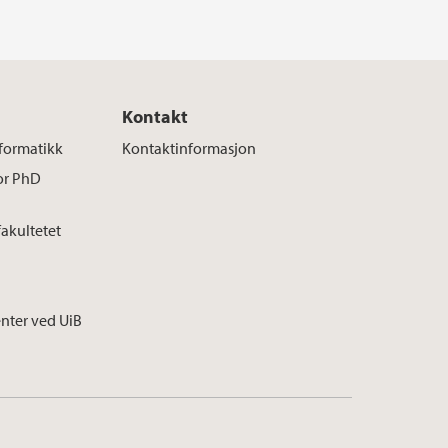
Kontakt
nformatikk
Kontaktinformasjon
for PhD
fakultetet
enter ved UiB