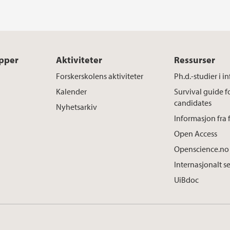
pper
Aktiviteter
Ressurser
Forskerskolens aktiviteter
Ph.d.-studier i i
Kalender
Survival guide 
candidates
Nyhetsarkiv
Informasjon fra 
Open Access
Openscience.no
Internasjonalt s
UiBdoc