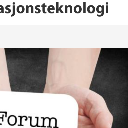
sjonsteknologi
UiBdoc