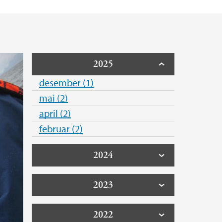
ksted
2025
desember (1)
mai (2)
april (2)
februar (2)
2024
2023
2022