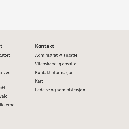
t
Kontakt
tuttet
Administrativt ansatte
Vitenskapelig ansatte
er ved
Kontaktinformasjon
Kart
GFI
Ledelse og administrasjon
tvalg
sikkerhet