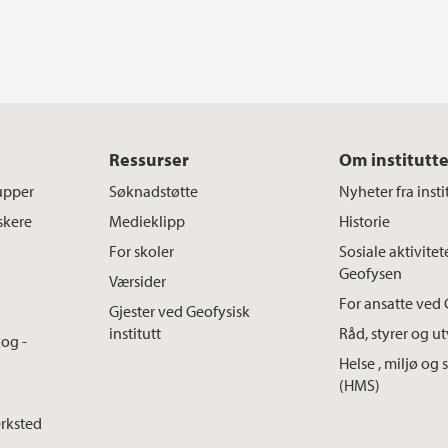
Ressurser
Om institutte
upper
Søknadstøtte
Nyheter fra insti
skere
Medieklipp
Historie
For skoler
Sosiale aktivitet
Geofysen
Værsider
For ansatte ved 
Gjester ved Geofysisk
institutt
Råd, styrer og u
og -
Helse , miljø og 
(HMS)
erksted