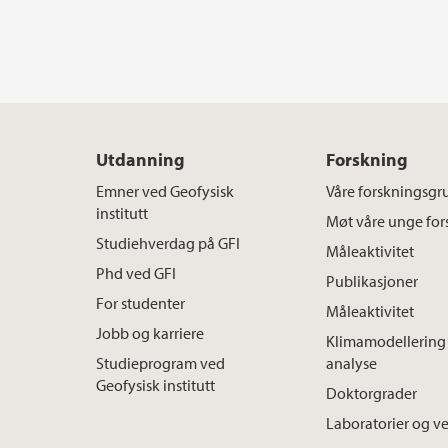
Utdanning
Forskning
Emner ved Geofysisk
Våre forskningsgr
institutt
Møt våre unge for
Studiehverdag på GFI
Måleaktivitet
Phd ved GFI
Publikasjoner
For studenter
Måleaktivitet
Jobb og karriere
Klimamodellering 
Studieprogram ved
analyse
Geofysisk institutt
Doktorgrader
Laboratorier og v