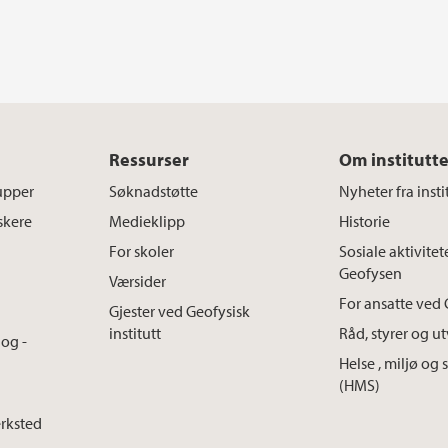
Ressurser
Om institutte
upper
Søknadstøtte
Nyheter fra insti
skere
Medieklipp
Historie
For skoler
Sosiale aktivitet
Geofysen
Værsider
For ansatte ved 
Gjester ved Geofysisk
institutt
Råd, styrer og u
og -
Helse , miljø og 
(HMS)
erksted