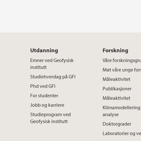
Utdanning
Forskning
Emner ved Geofysisk
Våre forskningsgr
institutt
Møt våre unge for
Studiehverdag på GFI
Måleaktivitet
Phd ved GFI
Publikasjoner
For studenter
Måleaktivitet
Jobb og karriere
Klimamodellering 
Studieprogram ved
analyse
Geofysisk institutt
Doktorgrader
Laboratorier og v