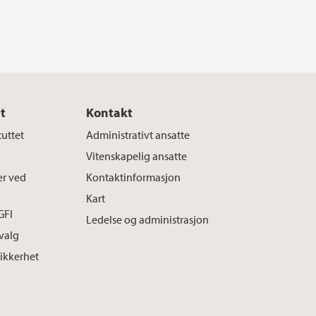
t
Kontakt
tuttet
Administrativt ansatte
Vitenskapelig ansatte
er ved
Kontaktinformasjon
Kart
GFI
Ledelse og administrasjon
tvalg
sikkerhet