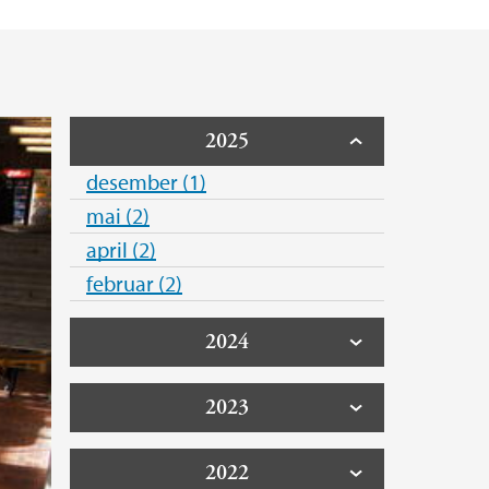
ksted
2025
desember (1)
mai (2)
april (2)
februar (2)
2024
2023
2022