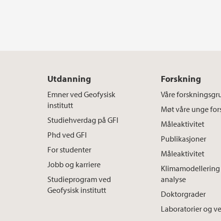
Utdanning
Forskning
Emner ved Geofysisk
Våre forskningsgr
institutt
Møt våre unge for
Studiehverdag på GFI
Måleaktivitet
Phd ved GFI
Publikasjoner
For studenter
Måleaktivitet
Jobb og karriere
Klimamodellering 
Studieprogram ved
analyse
Geofysisk institutt
Doktorgrader
Laboratorier og v