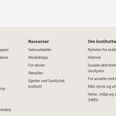
Ressurser
Om institutte
upper
Søknadstøtte
Nyheter fra insti
skere
Medieklipp
Historie
For skoler
Sosiale aktivitet
Geofysen
Værsider
For ansatte ved 
Gjester ved Geofysisk
institutt
Råd, styrer og u
og -
Helse , miljø og 
(HMS)
erksted