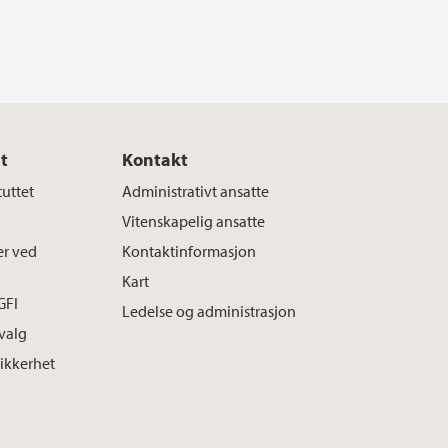
t
Kontakt
tuttet
Administrativt ansatte
Vitenskapelig ansatte
er ved
Kontaktinformasjon
Kart
GFI
Ledelse og administrasjon
tvalg
sikkerhet