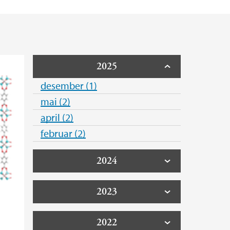
ksted
2025
desember (1)
mai (2)
april (2)
februar (2)
2024
2023
2022