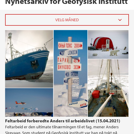
Nyhetsarkiv for Geofysisk institutt
2025
desember (1)
mai (2)
april (2)
februar (2)
2024
2023
2022
Feltarbeid forberedte Anders til arbeidslivet (15.04.2021)
Feltarbeid er den ultimate tilnærmingen til et fag, mener Anders
2021
Sirevaag. Som student på Geofysisk institutt var han på tokt på