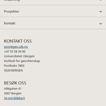
2019
Prosjekter
2018
Kontakt
2017
KONTAKT OSS
2016
post@geo.uib.no
+47 55 58 36 00
2015
Universitetet i Bergen
Institutt for geovitenskap
2014
Postboks 7803
5020 BERGEN
2013
BESØK OSS
2012
Allégaten 41
5007 Bergen
Se områdekart
2011