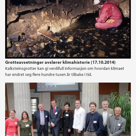
2010
Grotteavsetninger avslører klimahistorie (17.10.2014)
Kalksteinsgrotter kan gi verdifull informasjon om hvordan klimaet
har endret seg flere hundre tusen år tilbake i tid.