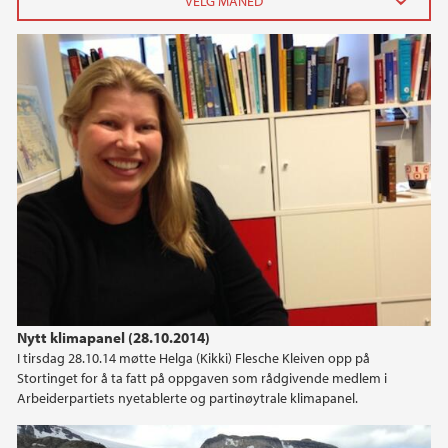
2026
juni (1)
april (1)
februar (1)
januar (2)
2024
2023
2022
Nytt klimapanel (28.10.2014)
I tirsdag 28.10.14 møtte Helga (Kikki) Flesche Kleiven opp på
2021
Stortinget for å ta fatt på oppgaven som rådgivende medlem i
Arbeiderpartiets nyetablerte og partinøytrale klimapanel.
2020