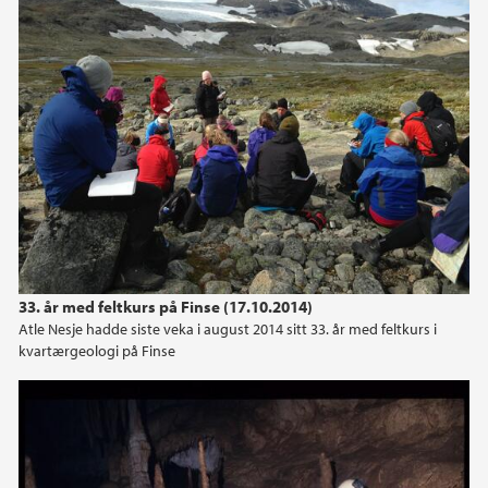
2019
2018
2017
2016
2015
2014
33. år med feltkurs på Finse (17.10.2014)
Atle Nesje hadde siste veka i august 2014 sitt 33. år med feltkurs i
kvartærgeologi på Finse
2013
2012
2011