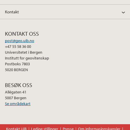
2010
Kontakt
KONTAKT OSS
post@geo.uib.no
+47 55 58 36 00
Universitetet i Bergen
Institutt for geovitenskap
Postboks 7803
5020 BERGEN
BESØK OSS
Allégaten 41
5007 Bergen
Se områdekart
Kontakt UiB
Ledige stillinger
Presse
Om informasjonskapsler