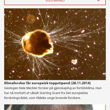
2026
juni (1)
april (1)
februar (1)
januar (2)
2024
2023
2022
Klimaforsker får europeisk toppstipend (28.11.2014)
Geologen Nele Meckler forsker på gjenskaping av fortidsklima. Hun
2021
har nå mottatt et såkalt Starting Grant fra Det europeiske
forskningsrådet, som tildeles unge lovende forskere.
2020