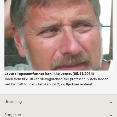
2019
2018
2017
2016
2015
2014
Lavutslippssamfunnet kan ikke vente. (05.11.2014)
Tiden frem til 2030 kan vli avgjørende, sier professor Eystein Jansen
ved Institutt for geovitenskap (GEO) og Bjerknessenteret.
2013
2012
Utdanning
2011
Prosjekter