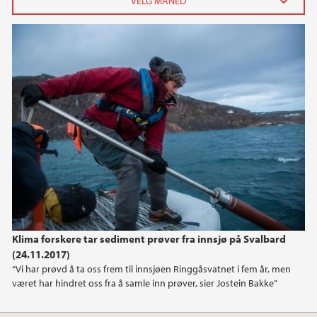
2026
juni (1)
april (1)
februar (1)
januar (2)
2024
2023
2022
Klima forskere tar sediment prøver fra innsjø på Svalbard
(24.11.2017)
2021
“Vi har prøvd å ta oss frem til innsjøen Ringgåsvatnet i fem år, men
været har hindret oss fra å samle inn prøver, sier Jostein Bakke”
2020