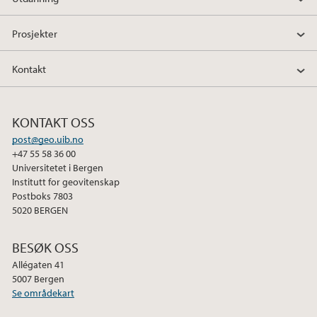
2019
Prosjekter
2018
Kontakt
2017
KONTAKT OSS
2016
post@geo.uib.no
+47 55 58 36 00
2015
Universitetet i Bergen
Institutt for geovitenskap
2014
Postboks 7803
5020 BERGEN
2013
BESØK OSS
2012
Allégaten 41
5007 Bergen
Se områdekart
2011