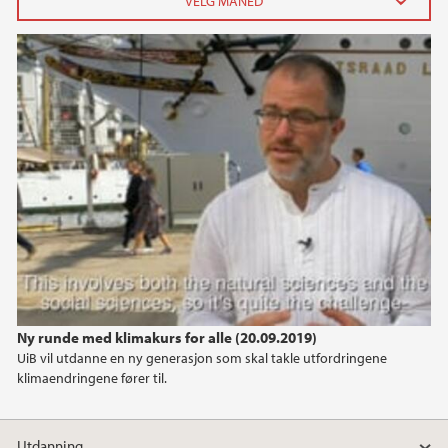
SDG13
2026
juni (1)
april (1)
februar (1)
januar (2)
2024
2023
2022
Ny runde med klimakurs for alle (20.09.2019)
UiB vil utdanne en ny generasjon som skal takle utfordringene
2021
klimaendringene fører til.
2020
Utdanning