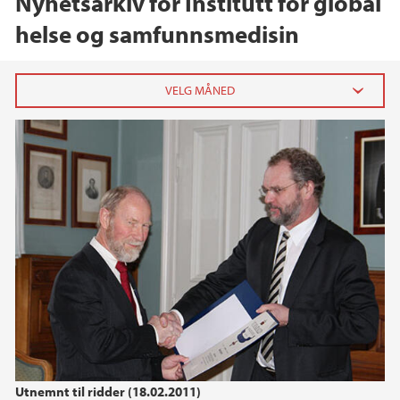
Nyhetsarkiv for Institutt for global
helse og samfunnsmedisin
2026
mai (1)
februar (1)
januar (3)
2025
2024
2023
Utnemnt til ridder (18.02.2011)
2022