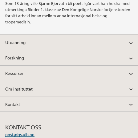
Som 13-åring ville Bjarne Bjorvatn bli poet. I går vart han heidra med
utmerkinga Ridder 1. klasse av Den Kongelige Norske fortjenstorden
2021
for sitt arbeid innan mellom anna internasjonal helse og
tropemedisin.
2020
Utdanning
2019
Forskning
2018
Ressurser
2017
Om instituttet
2016
Kontakt
2015
2014
KONTAKT OSS
post@igs.uib.no