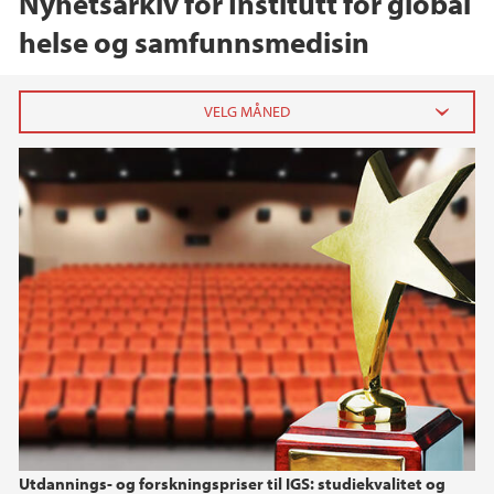
Nyhetsarkiv for Institutt for global
helse og samfunnsmedisin
2026
mai (1)
februar (1)
januar (3)
2025
2024
2023
Utdannings- og forskningspriser til IGS: studiekvalitet og
2022