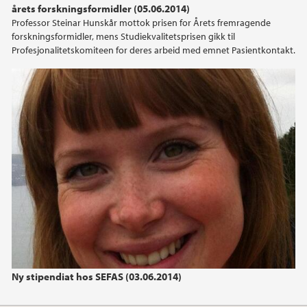
årets forskningsformidler (05.06.2014)
Professor Steinar Hunskår mottok prisen for Årets fremragende
2021
forskningsformidler, mens Studiekvalitetsprisen gikk til
Profesjonalitetskomiteen for deres arbeid med emnet Pasientkontakt.
2020
2019
2018
2017
2016
2015
2014
Ny stipendiat hos SEFAS (03.06.2014)