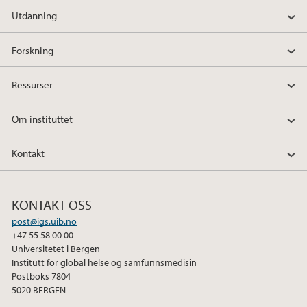
2013
Utdanning
2012
Forskning
2011
Ressurser
2010
Om instituttet
2009
Kontakt
KONTAKT OSS
post@igs.uib.no
+47 55 58 00 00
Universitetet i Bergen
Institutt for global helse og samfunnsmedisin
Postboks 7804
5020 BERGEN