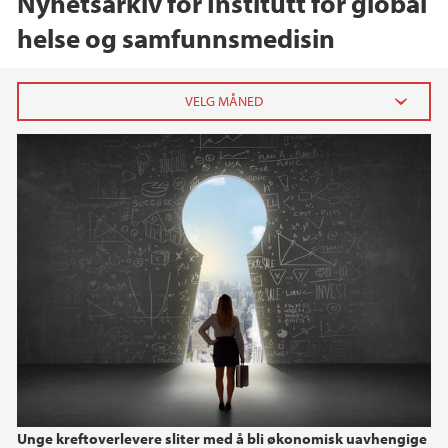
Nyhetsarkiv for Institutt for global
helse og samfunnsmedisin
2026
mai (1)
februar (1)
januar (3)
2025
2024
2023
Unge kreftoverlevere sliter med å bli økonomisk uavhengige
2022