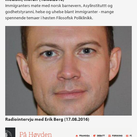
2013
Immigranters møte med norsk barnevern, Asylinstituttt og
godhetstyranni, helse og uhelse blant immigranter - mange
2012
spennende temaer i høsten Filosofisk Poliklinikk.
2011
2010
2009
Radiointervju med Erik Berg (17.08.2016)