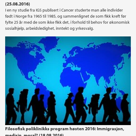
(25.08.2016)
I en ny studie fra IGS publisert i Cancer studerte man alle individer
2021
født i Norge fra 1965 til 1985, og sammenlignet de som fikk kreft før
fylte 25 år med de som ikke fikk det, i forhold til behov for økonomisk
2020
sosialhjelp, arbeidsledighet, inntekt og yrkesvalg.
2019
2018
2017
2016
2015
2014
Filosofisk poliklinikks program høsten 2016: Immigrasjon,
medisin, moral? (18.08.2016)