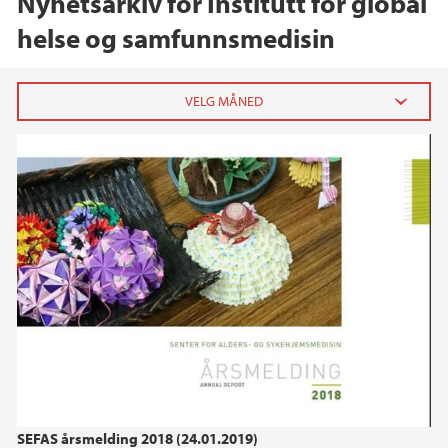
Nyhetsarkiv for Institutt for global
helse og samfunnsmedisin
2026
mai (1)
februar (1)
januar (3)
2025
2024
2023
SEFAS årsmelding 2018 (24.01.2019)
2022