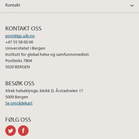
Kontakt
KONTAKT OSS
post@igs.uib.no
+47 55 58 00 00
Universitetet i Bergen
Institutt for global helse og samfunnsmedisin
Postboks 7804
5020 BERGEN
BESØK OSS
Alrek helseklynge, blokk D, Årstadveien 17
5009 Bergen
Se områdekart
FØLG OSS
twitter
facebook