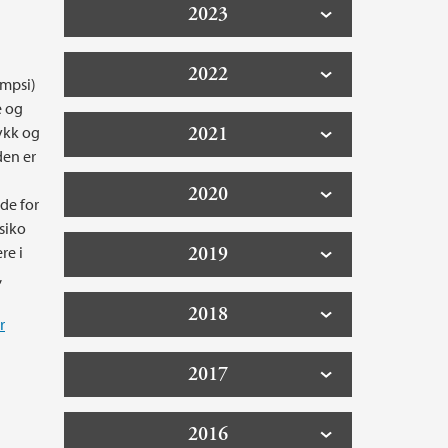
2023
2022
ampsi)
e og
2021
ykk og
den er
2020
de for
siko
2019
re i
,
2018
r
2017
2016