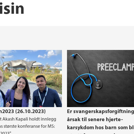
sin
2023 (26.10.2023)
Er svangerskapsforgiftnin
t Akash Kapali holdt innlegg
årsak til senere hjerte-
s største konferanse for MS:
karsykdom hos barn som b
2023".