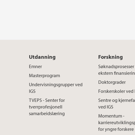
Utdanning
Forskning
Emner
Søknadsprosesser 
ekstern finansieri
Masterprogram
Doktorgrader
Undervisningsgrupper ved
IGS
Forskerskoler ved
TVEPS - Senter for
Sentre og kjernefas
tverrprofesjonell
ved IGS
samarbeidslæring
Momentum -
karriereutvikling
for yngre forskere