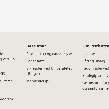
Ressurser
Om institutte
for
Biostatistikk og dataanalyse
Ledelse
ng ved IGS
For ansatte
Råd og utvalg
Sikresiden ved Universitetet
Fagområder ved
 IGS
i Bergen
Strategiplaner v
iliteter
Manuellterapi
Om Institutt for 
og samfunnsmedi
sprogram