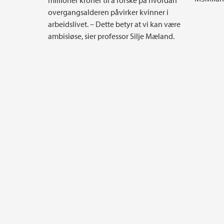
millioner kroner til å forske på hvordan
overgangsalderen påvirker kvinner i
arbeidslivet. – Dette betyr at vi kan være
ambisiøse, sier professor Silje Mæland.