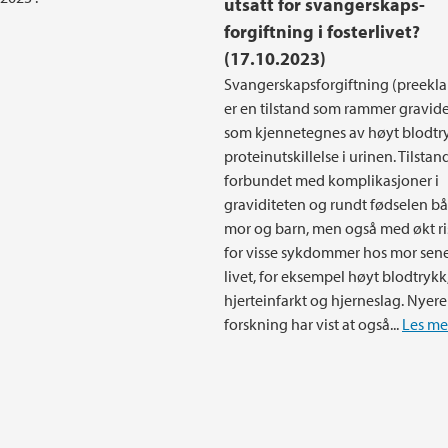
utsatt for svangerskaps-
forgiftning i fosterlivet?
(17.10.2023)
Svangerskapsforgiftning (preekl
er en tilstand som rammer gravid
som kjennetegnes av høyt blodtr
proteinutskillelse i urinen. Tilstan
forbundet med komplikasjoner i
graviditeten og rundt fødselen bå
mor og barn, men også med økt ri
for visse sykdommer hos mor sene
livet, for eksempel høyt blodtrykk
hjerteinfarkt og hjerneslag. Nyere
forskning har vist at også...
Les me