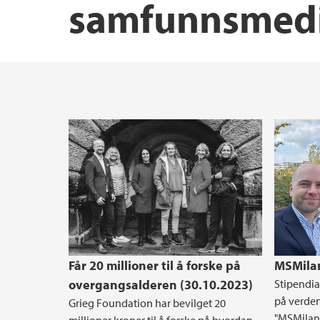
samfunnsmedi
Forskergrupper ved IGS
Får 20 millioner til å forske på
MSMilan
overgangsalderen (30.10.2023)
Stipendia
på verden
Grieg Foundation har bevilget 20
"MSMilan