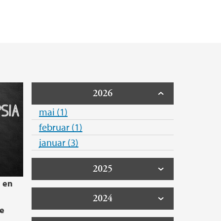
2026
mai (1)
februar (1)
januar (3)
2025
g en
2024
le