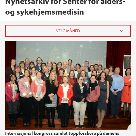
Nyhetsarkiv for Senter for alders-
og sykehjemsmedisin
2024
desember (1)
oktober (1)
juni (1)
2023
2022
2021
Internasjonal kongress samlet toppforskere på demens
2020