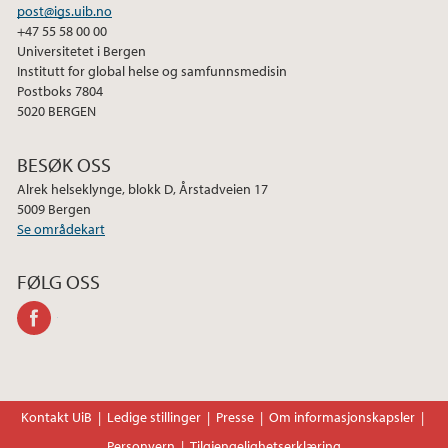
post@igs.uib.no
+47 55 58 00 00
Universitetet i Bergen
Institutt for global helse og samfunnsmedisin
Postboks 7804
5020 BERGEN
BESØK OSS
Alrek helseklynge, blokk D, Årstadveien 17
5009 Bergen
Se områdekart
FØLG OSS
facebook
Kontakt UiB
Ledige stillinger
Presse
Om informasjonskapsler
Personvern
Tilgjengelighetserklæring