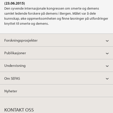
(23.06.2015)
Den syvende internasjonale kongressen om smerte og demens
2019
samlet ledende forskere på demens i Bergen. Målet var å dele
kunnskap, øke oppmerksomheten og finne løsninger på utfordringer
2018
knyttet til smerte og demens.
2017
Forskningsprosjekter
2016
Publikasjoner
2015
Undervisning
2014
Om SEFAS
2013
Nyheter
2012
KONTAKT OSS