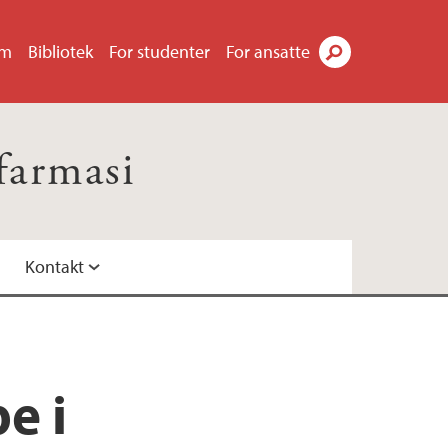
um
Bibliotek
For studenter
For ansatte
Søk
farmasi
Kontakt
d bruk av urtepreparater
 farmasøyter til å møte morgendagens
e i