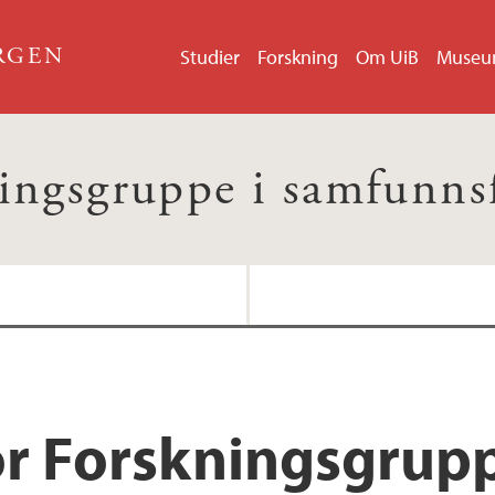
ERGEN
Studier
Forskning
Om UiB
Muse
ingsgruppe i samfunns
Pasientsikkerhet ve
FREMFARM Å utdanne
or Forskningsgrupp
utfordringer