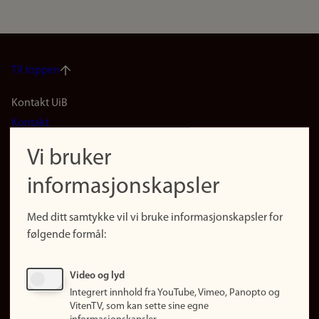
Til toppen
Footer
Kontakt UiB
Kontakt
navigation
Finn ansatte
Vi bruker
(no)
Finn forsker
informasjonskapsler
Presse
Snarveier
Med ditt samtykke vil vi bruke informasjonskapsler for
Finn studier
følgende formål:
Ledige stillinger
Sosiale medier
Video og lyd
Facebook
Integrert innhold fra YouTube, Vimeo, Panopto og
Instagram
VitenTV, som kan sette sine egne