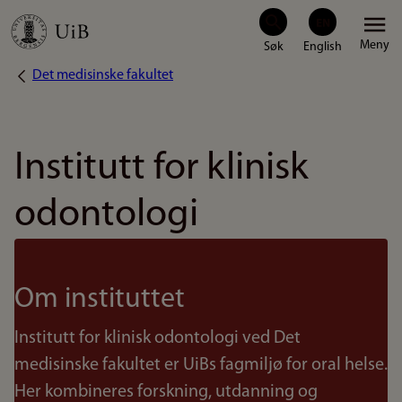
Hopp
Meny
til
Det medisinske fakultet
Navigasjonssti
hovedinnhold
Institutt for klinisk
odontologi
Om instituttet
Institutt for klinisk odontologi ved Det
medisinske fakultet er UiBs fagmiljø for oral helse.
Her kombineres forskning, utdanning og