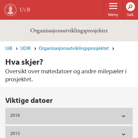
Hopp til hovedinnhold
Meny
Søk
Organisasjonsutviklingsprosjektet
UiB
UDIR
Organisasjonsutviklingsprosjektet
Hva skjer?
Oversikt over møtedatoer og andre milepæler i
prosjektet.
Hovedinnhold
Viktige datoer
2016
2015