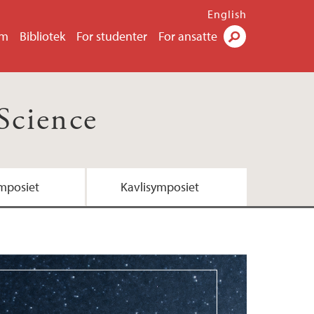
English
um
Bibliotek
For studenter
For ansatte
Søk
Science
mposiet
Kavlisymposiet