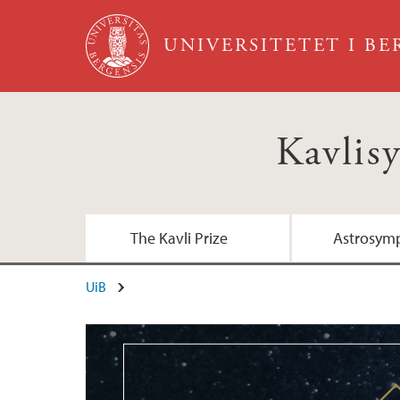
Hopp til hovedinnhold
UNIVERSITETET I B
Kavlis
Hovedinnhold
The Kavli Prize
Astrosymp
UiB