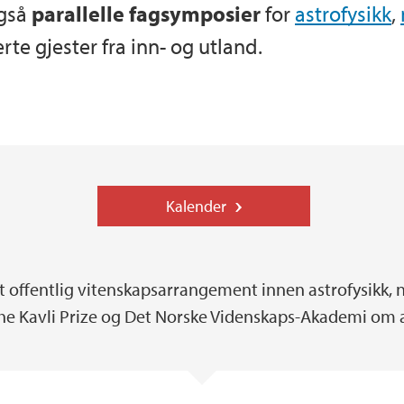
også
parallelle fagsymposier
for
astrofysikk
,
rte gjester fra inn- og utland.
Kalender
et offentlig vitenskapsarrangement innen astrofysikk,
he Kavli Prize og Det Norske Videnskaps-Akademi om 