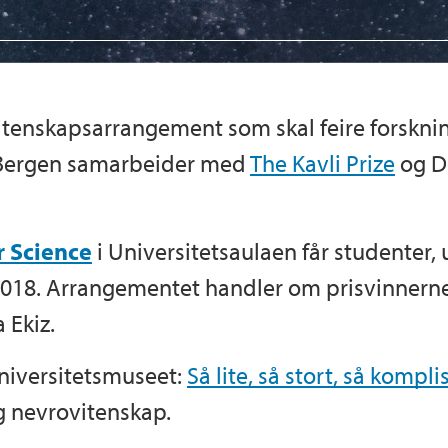
 vitenskapsarrangement som skal feire forskni
i Bergen samarbeider med
The Kavli Prize
og D
r Science
i Universitetsaulaen får studenter
 2018. Arrangementet handler om prisvinnernes
 Ekiz.
niversitetsmuseet:
Så lite, så stort, så komplis
g nevrovitenskap.