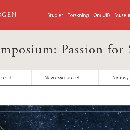
ERGEN
Studier
Forskning
Om UiB
Muse
ymposium: Passion for 
osiet
Nevrosymposiet
Nanosy