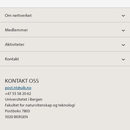
F
T
L
a
w
i
Om nettverket
c
i
n
e
t
k
Medlemmer
b
t
e
o
e
d
Aktiviteter
o
r
I
k
n
Kontakt
KONTAKT OSS
post.nt@uib.no
+47 55 58 20 62
Universitetet i Bergen
Fakultet for naturvitenskap og teknologi
Postboks 7803
5020 BERGEN