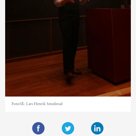
Foto/ill.:
Lars Henrik Smedsrud