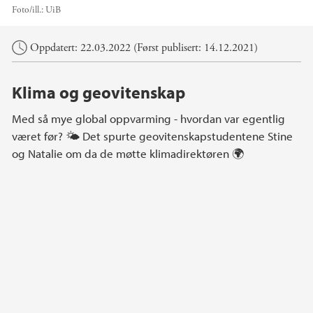
Foto/ill.:
UiB
Hovedinnhold
Oppdatert: 22.03.2022 (Først publisert: 14.12.2021)
Klima og geovitenskap
Med så mye global oppvarming - hvordan var egentlig
været før? 🌤️ Det spurte geovitenskapstudentene Stine
og Natalie om da de møtte klimadirektøren 🌍