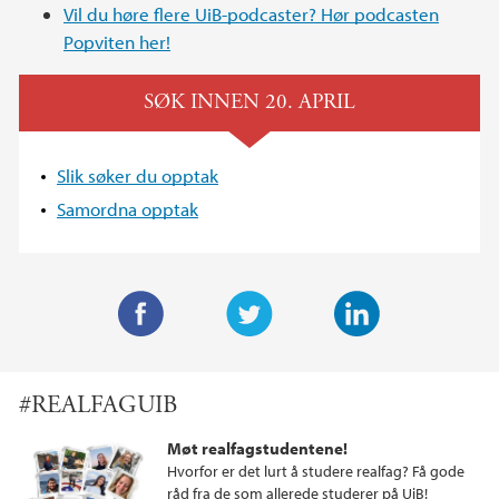
Vil du høre flere UiB-podcaster? Hør podcasten
Popviten her!
SØK INNEN 20. APRIL
Slik søker du opptak
Samordna opptak
F
T
L
a
w
i
#REALFAGUIB
c
i
n
e
t
k
Møt realfagstudentene!
b
t
e
Hvorfor er det lurt å studere realfag? Få gode
o
e
d
råd fra de som allerede studerer på UiB!