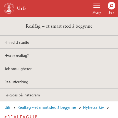
Hopp til hovedinnhold
Meny
Søk
Realfag – et smart sted å begynne
Finn ditt studie
Hva er realfag?
Jobbmuligheter
Realutfordring
Følg oss på Instagram
UiB
Realfag – et smart sted å begynne
Nyhetsarkiv
#REALFAGUIB