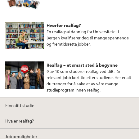
o
r
I
k
n
Hvorfor realfag?
En realfagsutdanning fra Universitetet i
Bergen kvalifiserer deg til mange spennende
og fremtidsretta jobber.
Realfag – et smart sted å begynne
9 av 10 som studerer realfag ved UiB, får
relevant jobb kort tid etter studiene. Her er alt
du trenger for å søke et av våre mange
studieprogram innen realfag.
Finn ditt studie
Hva er realfag?
Jobbmuligheter