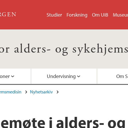
ERGEN
Studier
Forskning
Om UiB
Muse
for alders- og sykehjem
joner
Undervisning
Om S
jemsmedisin
Nyhetsarkiv
MOS
Tidligere forsknings
Ansatte ved SEFAS
møte i alders- og