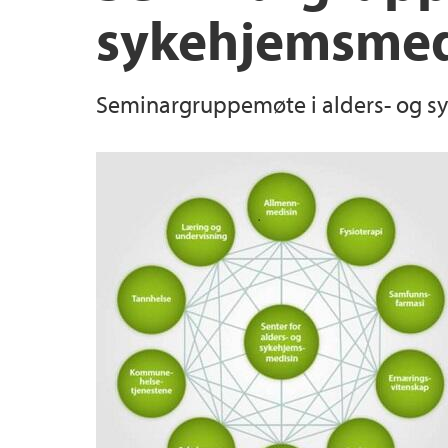
sykehjemsmed
Seminargruppemøte i alders- og s