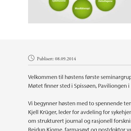
Hovedinnhold
Publisert: 08.09.2014
Velkommen til høstens første seminargru
Møtet finner sted i Spissøen, Paviliongen i 
Vi begynner høsten med to spennende te
Kjell Krüger, leder for avdeling for syke
om strukturert journal og rasjonell forskni
Reidun Kjome, farmasøyt og postdoktor ve