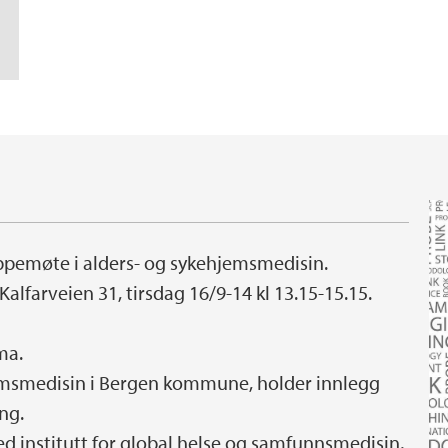
ppemøte i alders- og sykehjemsmedisin.
Kalfarveien 31, tirsdag 16/9-14 kl 13.15-15.15.
ma.
hjemsmedisin i Bergen kommune, holder innlegg
ng.
d institutt for global helse og samfunnsmedisin,