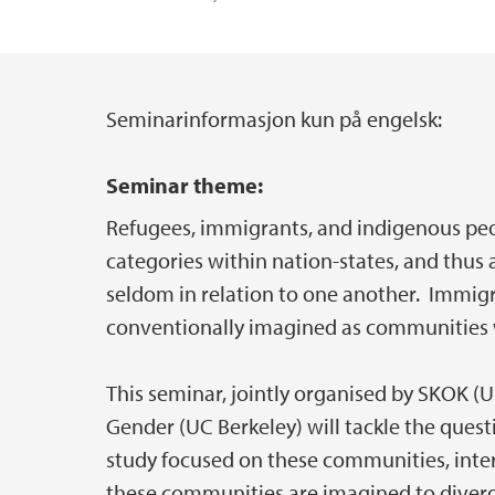
Seminarinformasjon kun på engelsk:
Hovedinnhold
Seminar theme:
Refugees, immigrants, and indigenous peop
categories within nation-states, and thus a
seldom in relation to one another. Immig
conventionally imagined as communities w
This seminar, jointly organised by SKOK (U
Gender (UC Berkeley) will tackle the quest
study focused on these communities, inter
these communities are imagined to diverg