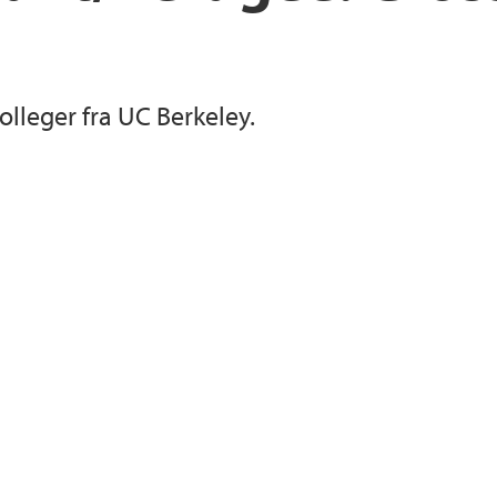
Masterstafett
lleger fra UC Berkeley.
Utveksling