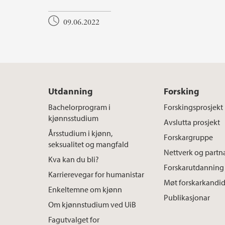
09.06.2022
Utdanning
Forsking
Bachelorprogram i
Forskingsprosjekt
kjønnsstudium
Avslutta prosjekt
Årsstudium i kjønn,
Forskargruppe
seksualitet og mangfald
Nettverk og partn
Kva kan du bli?
Forskarutdanning
Karrierevegar for humanistar
Møt forskarkandi
Enkeltemne om kjønn
Publikasjonar
Om kjønnstudium ved UiB
Fagutvalget for