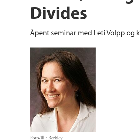
Divides
Fagutvalget for kjønnsstudier
Publikasjonar
Åpent seminar med Leti Volpp og ko
Ph.d.-stafett
Foto/ill.:
Berkley