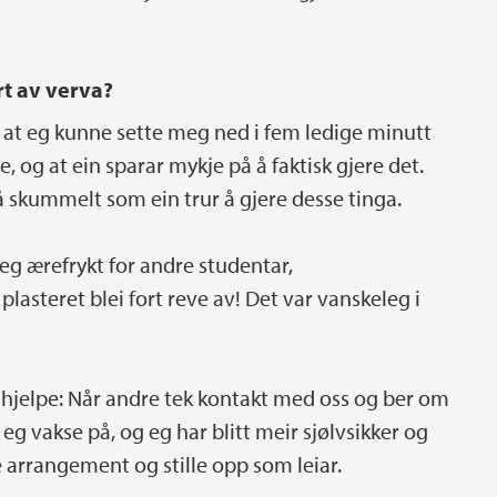
rt av verva?
eg at eg kunne sette meg ned i fem ledige minutt
, og at ein sparar mykje på å faktisk gjere det.
 så skummelt som ein trur å gjere desse tinga.
 eg ærefrykt for andre studentar,
lasteret blei fort reve av! Det var vanskeleg i
il hjelpe: Når andre tek kontakt med oss og ber om
 eg vakse på, og eg har blitt meir sjølvsikker og
 arrangement og stille opp som leiar.