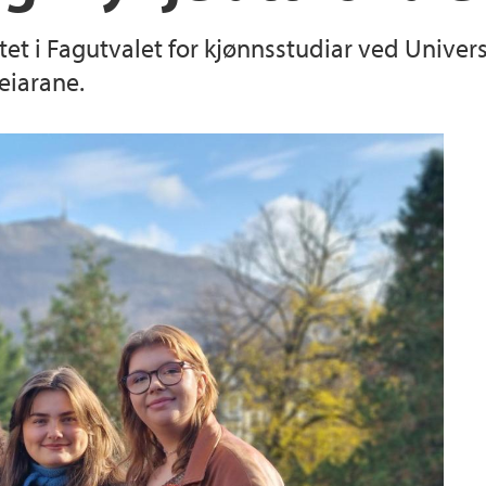
et i Fagutvalet for kjønnsstudiar ved Univers
Masterstafett
eiarane.
Utveksling