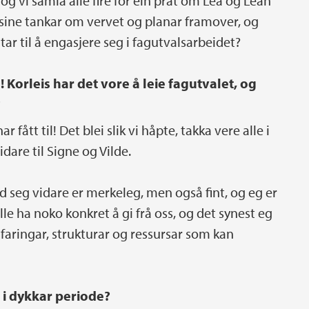
og vi samla alle fire for ein prat om Lea og Leah
e sine tankar om vervet og planar framover, og
tar til å engasjere seg i fagutvalsarbeidet?
! Korleis har det vore å leie fagutvalet, og
?
r fått til! Det blei slik vi håpte, takka vere alle i
idare til Signe og Vilde.
d seg vidare er merkeleg, men også fint, og eg er
ulle ha noko konkret å gi frå oss, og det synest eg
rfaringar, strukturar og ressursar som kan
i dykkar periode?