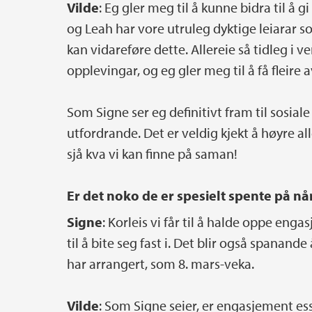
Vilde
: Eg gler meg til å kunne bidra til å g
og Leah har vore utruleg dyktige leiarar som
kan vidareføre dette. Allereie så tidleg i 
opplevingar, og eg gler meg til å få fleire 
Som Signe ser eg definitivt fram til sosia
utfordrande. Det er veldig kjekt å høyre al
sjå kva vi kan finne på saman!
Er det noko de er spesielt spente på nå
Signe
: Korleis vi får til å halde oppe enga
til å bite seg fast i. Det blir også spanand
har arrangert, som 8. mars-veka.
Vilde
: Som Signe seier, er engasjement ess