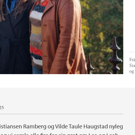
Frå
Sta
og
025
istiansen Ramberg og Vilde Taule Haugstad nyleg