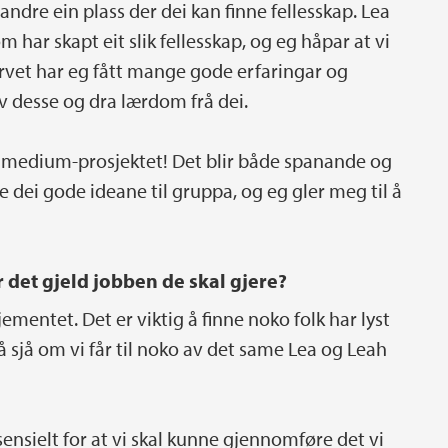
i andre ein plass der dei kan finne fellesskap. Lea
 har skapt eit slik fellesskap, og eg håpar at vi
vervet har eg fått mange gode erfaringar og
av desse og dra lærdom frå dei.
le medium-prosjektet! Det blir både spanande og
le dei gode ideane til gruppa, og eg gler meg til å
r det gjeld jobben de skal gjere?
sjementet. Det er viktig å finne noko folk har lyst
e å sjå om vi får til noko av det same Lea og Leah
ensielt for at vi skal kunne gjennomføre det vi