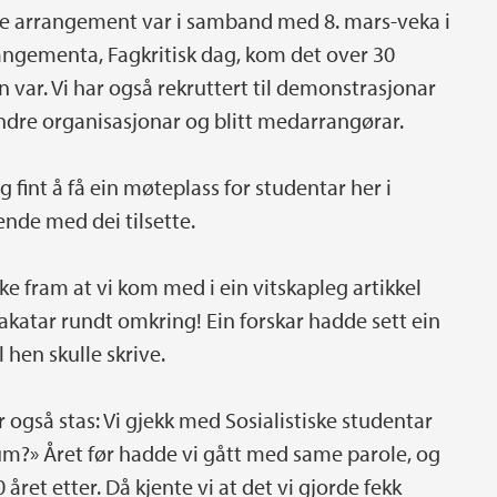
ørre arrangement var i samband med 8. mars-veka i
rangementa, Fagkritisk dag, kom det over 30
ven var. Vi har også rekruttert til demonstrasjonar
dre organisasjonar og blitt medarrangørar.
 fint å få ein møteplass for studentar her i
jende med dei tilsette.
ekke fram at vi kom med i ein vitskapleg artikkel
katar rundt omkring! Ein forskar hadde sett ein
l hen skulle skrive.
 også stas: Vi gjekk med Sosialistiske studentar
m?» Året før hadde vi gått med same parole, og
 året etter. Då kjente vi at det vi gjorde fekk