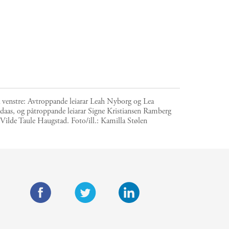
 venstre: Avtroppande leiarar Leah Nyborg og Lea
daas, og påtroppande leiarar Signe Kristiansen Ramberg
 Vilde Taule Haugstad.
Foto/ill.:
Kamilla Stølen
F
T
L
a
w
i