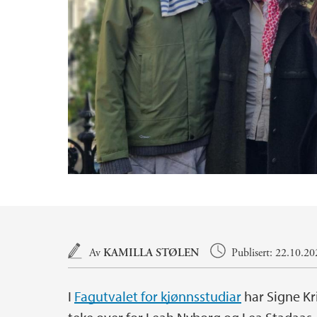
Hovedinnhold
Av
KAMILLA STØLEN
Publisert: 22.10.2
I
Fagutvalet for kjønnsstudiar
har Signe Kr