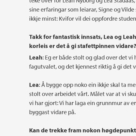
teke over for Leah Nyborg og Lea Stadaas, 
sine erfaringar som leiarar, Signe og Vild
ikkje minst: Kvifor vil dei oppfordre studen
Takk for fantastisk innsats, Lea og Leah
korleis er det å gi stafettpinnen vidare
Leah
: Eg er både stolt og glad over det vi ha
fagutvalet, og det kjennest riktig å gi det v
Lea
: Å bygge opp noko ein ikkje skal ta me
stolt over arbeidet vårt. Målet var at vi sk
vi har gjort: Vi har laga ein grunnmur av e
byggast vidare på.
Kan de trekke fram nokon høgdepunkt 