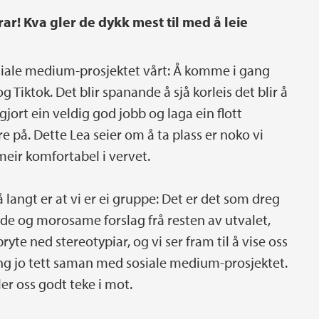
ar! Kva gler de dykk mest til med å leie
 sosiale medium-prosjektet vårt: Å komme i gang
Tiktok. Det blir spanande å sjå korleis det blir å
 gjort ein veldig god jobb og laga ein flott
e på. Dette Lea seier om å ta plass er noko vi
 meir komfortabel i vervet.
 langt er at vi er ei gruppe: Det er det som dreg
ode og morosame forslag frå resten av utvalet,
te ned stereotypiar, og vi ser fram til å vise oss
heng jo tett saman med sosiale medium-prosjektet.
ler oss godt teke i mot.