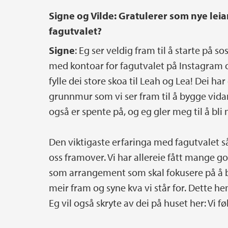
Signe og Vilde: Gratulerer som nye leiar
fagutvalet?
Signe
: Eg ser veldig fram til å starte på
med kontoar for fagutvalet på Instagram og 
fylle dei store skoa til Leah og Lea! Dei har
grunnmur som vi ser fram til å bygge vidar
også er spente på, og eg gler meg til å bli
Den viktigaste erfaringa med fagutvalet så
oss framover. Vi har allereie fått mange g
som arrangement som skal fokusere på å bry
meir fram og syne kva vi står for. Dette 
Eg vil også skryte av dei på huset her: Vi fø