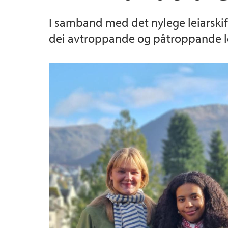
I samband med det nylege leiarskift
Fagutvalget for kjønnsstudier
Publikasjonar
dei avtroppande og påtroppande l
Ph.d.-stafett