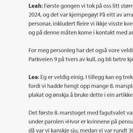
Leah
: Første gongen vi tok på oss litt st
2024, og det var kjempegøy! På eitt av ar
personar, inkludert fleire vi ikkje visste k
og på denne måten kome i kontakt med an
For meg personleg har det også vore veldig
Parkveien 9 på tvers av kull, og bli betre k
Lea
: Eg er veldig einig. I tillegg kan eg tr
fordi vi hadde hengt opp mange 8. marspla
plakat og ønskja å bruke dette i ein artikke
Det første 8. marstoget med fagutvalet var
under parolen «Hvor er kvinnene på pensu
då var vi kanskje sju, medan vi var rundt 30