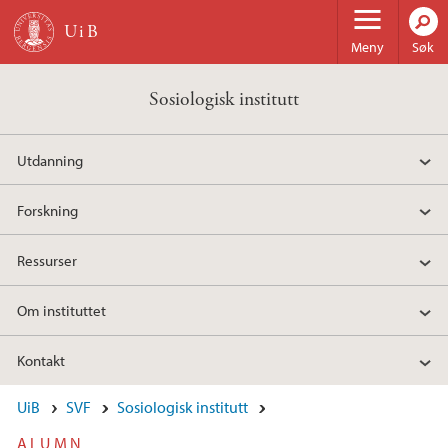
Hopp til hovedinnhold
Meny
Søk
Sosiologisk institutt
Utdanning
Forskning
Ressurser
Om instituttet
Kontakt
UiB
SVF
Sosiologisk institutt
ALUMN