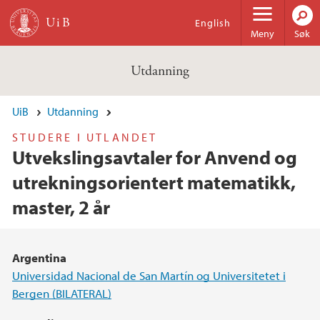
Hopp til hovedinnhold
English
Meny
Søk
Utdanning
UiB
Utdanning
STUDERE I UTLANDET
Utvekslingsavtaler for Anvend og
utrekningsorientert matematikk,
master, 2 år
Argentina
Universidad Nacional de San Martín og Universitetet i
Bergen (BILATERAL)