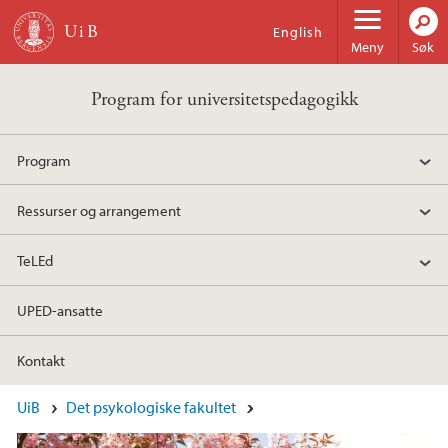
Hopp til hovedinnhold
English
Meny
Søk
Program for universitetspedagogikk
Program
Ressurser og arrangement
TeLEd
UPED-ansatte
Kontakt
Hovedinnhold
UiB
Det psykologiske fakultet