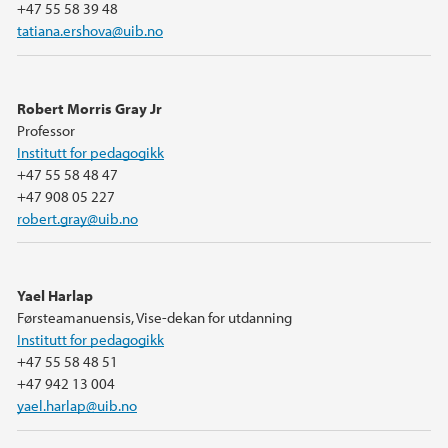
+47 55 58 39 48
tatiana.ershova@uib.no
Robert Morris Gray Jr
Professor
Institutt for pedagogikk
+47 55 58 48 47
+47 908 05 227
robert.gray@uib.no
Yael Harlap
Førsteamanuensis, Vise-dekan for utdanning
Institutt for pedagogikk
+47 55 58 48 51
+47 942 13 004
yael.harlap@uib.no