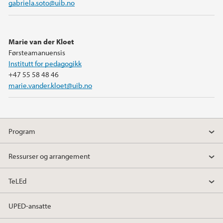
gabriela.soto@uib.no
Marie van der Kloet
Førsteamanuensis
Institutt for pedagogikk
+47 55 58 48 46
marie.vander.kloet@uib.no
Program
Ressurser og arrangement
TeLEd
UPED-ansatte