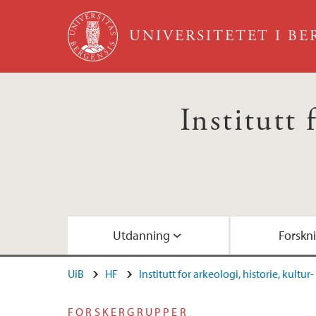
Hopp til hovedinnhold
UNIVERSITETET I B
Institutt 
Utdanning
Forskn
UiB
HF
Institutt for arkeologi, historie, kultu
Studieprogram
Forskergrupper
Ansattsider UiB
Fagkoordinatorer
Administrativt ansatte
FORSKERGRUPPER