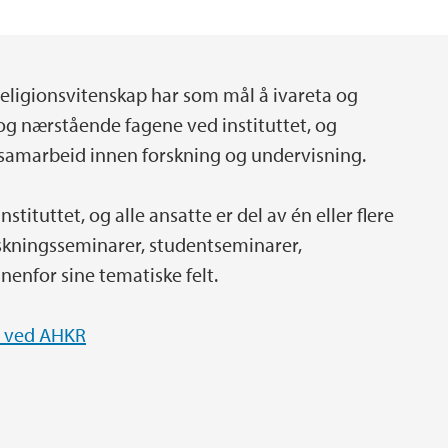
g religionsvitenskap har som mål å ivareta og
ke og nærstående fagene ved instituttet, og
 samarbeid innen forskning og undervisning.
stituttet, og alle ansatte er del av én eller flere
skningsseminarer, studentseminarer,
nenfor sine tematiske felt.
e ved AHKR