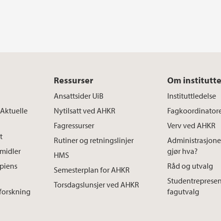
Ressurser
Om institutte
Ansattsider UiB
Instituttledelse
 Aktuelle
Nytilsatt ved AHKR
Fagkoordinator
Fagressurser
Verv ved AHKR
t
Rutiner og retningslinjer
Administrasjon
smidler
gjør hva?
HMS
apiens
Råd og utvalg
Semesterplan for AHKR
Studentrepresen
Torsdagslunsjer ved AHKR
 forskning
fagutvalg