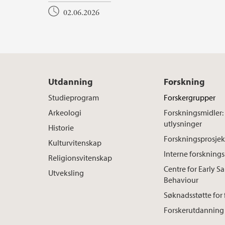
02.06.2026
Utdanning
Forskning
Studieprogram
Forskergrupper
Arkeologi
Forskningsmidler:
utlysninger
Historie
Forskningsprosjek
Kulturvitenskap
Interne forskning
Religionsvitenskap
Centre for Early S
Utveksling
Behaviour
Søknadsstøtte for
Forskerutdanning