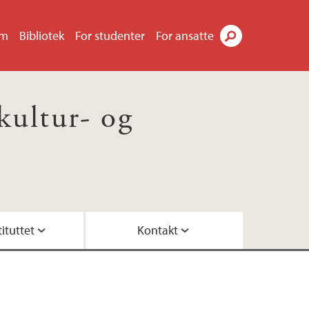
um
Bibliotek
For studenter
For ansatte
Søk
 kultur- og
ituttet
Kontakt
tuelle utlysninger
e